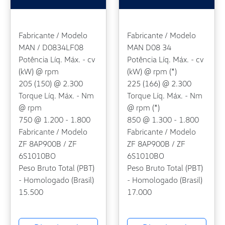
Fabricante / Modelo
Fabricante / Modelo
MAN / D0834LF08
MAN D08 34
Potência Líq. Máx. - cv
Potência Líq. Máx. - cv
(kW) @ rpm
(kW) @ rpm (*)
205 (150) @ 2.300
225 (166) @ 2.300
Torque Líq. Máx. - Nm
Torque Líq. Máx. - Nm
@ rpm
@ rpm (*)
750 @ 1.200 - 1.800
850 @ 1.300 - 1.800
Fabricante / Modelo
Fabricante / Modelo
ZF 8AP900B / ZF
ZF 8AP900B / ZF
6S1010BO
6S1010BO
Peso Bruto Total (PBT)
Peso Bruto Total (PBT)
- Homologado (Brasil)
- Homologado (Brasil)
15.500
17.000