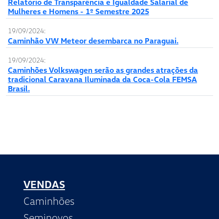
Relatório de Transparência e Igualdade Salarial de
Mulheres e Homens - 1º Semestre 2025
19/09/2024:
Caminhão VW Meteor desembarca no Paraguai.
19/09/2024:
Caminhões Volkswagen serão as grandes atrações da
tradicional Caravana Iluminada da Coca-Cola FEMSA
Brasil.
VENDAS
Caminhões
Seminovos